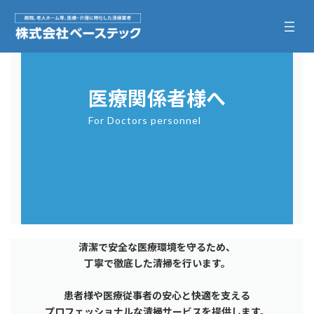
コ
ナ
ア
ア
ン
ビ
イ
イ
コ
コ
テ
ゲ
ン
ン
ン
ー
リ
リ
ン
ン
ツ
シ
ク
ク
へ
ョ
ス
ン
医療関係者様へ
キ
に
ッ
移
For Doctors personnel
プ
動
清潔で安全な医療環境を守るため、
丁寧で徹底した清掃を行います。
患者様や医療従事者の安心と快適を支える
プロフェッショナルな清掃サービスを提供します。